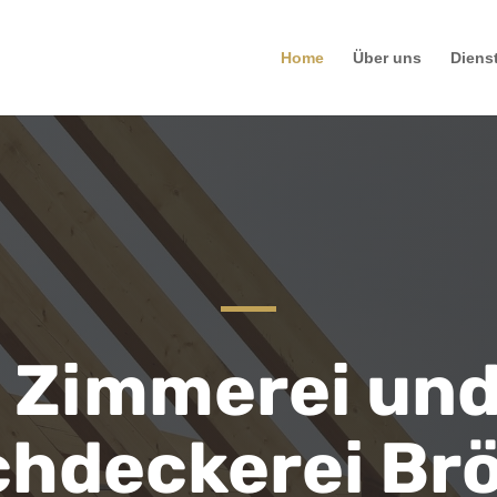
Home
Über uns
Diens
Zimmerei un
hdeckerei Br