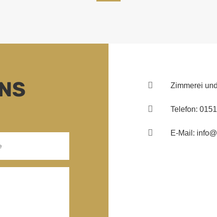
UNS

Zimmerei und

Telefon: 015

E-Mail: info